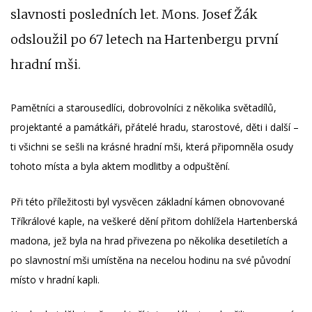
slavnosti posledních let. Mons. Josef Žák
odsloužil po 67 letech na Hartenbergu první
hradní mši.
Pamětníci a starousedlíci, dobrovolníci z několika světadílů,
projektanté a památkáři, přátelé hradu, starostové, děti i další –
ti všichni se sešli na krásné hradní mši, která připomněla osudy
tohoto místa a byla aktem modlitby a odpuštění.
Při této příležitosti byl vysvěcen základní kámen obnovované
Tříkrálové kaple, na veškeré dění přitom dohlížela Hartenberská
madona, jež byla na hrad přivezena po několika desetiletích a
po slavnostní mši umístěna na necelou hodinu na své původní
místo v hradní kapli.