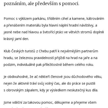
poznáním, ale především s pomoci.
Pomoc s výklizem parkánu, tříděním cihel a kamene, kátrováním
a přenášením materiálu byla hlavní náplní hradní návštěvy, a
jasné nebe nad hlavou a švitořící ptáci ve větvích stromů doplnili
krásný jarní den.
Klub Českých turistů z Chebu patří k nejvěrnějším partnerům
hradu, se železnou pravidelností přijíždí na hrad na jaře a na
podzim, individuálně pak příležitostně během celého roku.
Je obdivuhodné, že ač někteří členové jsou důchodového věku,
nejen že aktivně tráví svůj volný čas, ale do práce se pustili
s obrovským zápalem, kdy je výsledkem neskutečný kus díla.
Jsme vděční za takovou pomoc, děkujeme a přejeme všem