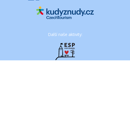
Další naše aktivity:
Web vznikl za podpody: