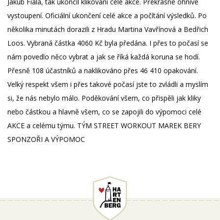
Jakub Fiala, tak ukončil klikovaní celé akce. Překrásné ohnivé
vystoupení. Oficiální ukončení celé akce a počítání výsledků. Po
několika minutách dorazili z Hradu Martina Vavřínová a Bedřich
Loos. Vybraná částka 4060 Kč byla předána. I přes to počasí se
nám povedlo něco vybrat a jak se říká každá koruna se hodí.
Přesně 108 účastníků a naklikováno přes 46 410 opakování.
Velký respekt všem i přes takové počasí jste to zvládli a myslím
si, že nás nebylo málo. Poděkování všem, co přispěli jak kliky
nebo částkou a hlavně všem, co se zapojili do výpomoci celé
AKCE a celému týmu. TÝM STREET WORKOUT MAREK BERY
SPONZOŘI A VÝP­OMOC