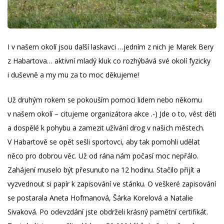
I v našem okolí jsou další laskavci …jedním z nich je Marek Bery
z Habartova… aktivní mladý kluk co rozhýbává své okolí fyzicky
i duševně a my mu za to moc děkujeme!
Už druhým rokem se pokouším pomoci lidem nebo někomu
v našem okolí – citujeme organizátora akce .-) Jde o to, vést děti
a dospělé k pohybu a zamezit užívání drog v našich městech.
V Habartově se opět sešli sportovci, aby tak pomohli udělat
něco pro dobrou věc. Už od rána nám počasí moc nepřálo.
Zahájení muselo být přesunuto na 12 hodinu. Stačilo přijít a
vyzvednout si papír k zapisování ve stánku. O veškeré zapisování
se postarala Aneta Hofmanová, Šárka Korelová a Natalie
Sivaková. Po odevzdání jste obdrželi krásný pamětní certifikát.