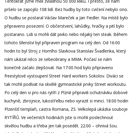
Tentokrát jsme měli zvládnou 50 000 kliků. I přesto, že nám
pršelo se zapojilo 108 lidí. Bez hudby by toto cvičení nebylo ono.
O hudbu se postaral Václav Mareček a Jan Fiedler. Na místě bylo
připraveno posezení. O občerstvení, lahůdky, hračky a pití bylo
postarano. Lidi si mohli dát pivko nebo nějaký ten steak. Během
tohoto šílenství byl připraven program na celý den. Od 16:00
hodin to byl Stroj z Horního Slavkova Stanislav Švadlenka, který
nám ukázal něco ze sebeobrany a MMA. Počasí se nám
konečně začalo zlepšovat. Na 17:00 hod bylo připraveno
freestylové vystoupení Street Hard workers Sokolov. Diváci se
tak mohli podívat na skvělé gymnastické prvky Street workoutu.
Po celý den si pro nás rytíři z Plz­ně připravili ochutnávku dobové
kuchyně, zbrojnice, lukostřelbu nebo vyrazit si minci. 18:00 hodin
Plzenšťí templaři, castra Romana, ZS. Velkolepá ukázka souboje
RYTÍŘŮ. Ve večerních hodinách jste si mohli poslechnout
skvělou hudbu a třeba jen tak posedět. 22:00 – ohnivá šou.